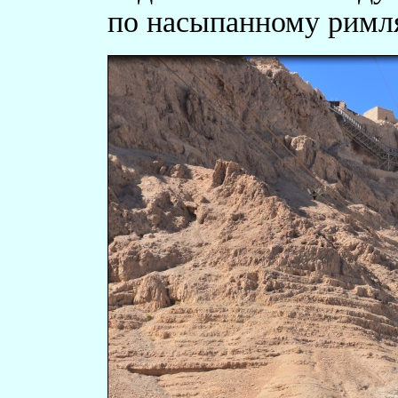
по насыпанному римля