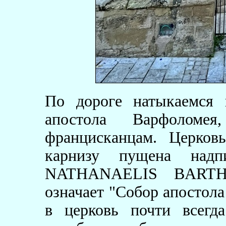
По дороге натыкаемся 
апостола Варфоломея
францисканцам. Церков
карнизу пущена на
NATHANAELIS BARTH
означает "Собор апостол
в церковь почти всегд