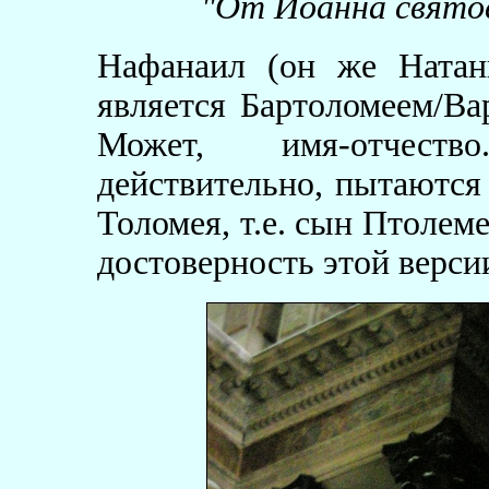
"От Иоанна святое
Нафанаил (он же Натан
является Бартоломеем/Ва
Может, имя-отчеств
действительно, пытаются 
Толомея, т.е. сын Птолеме
достоверность этой верси