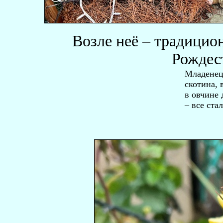
Возле неё – традици
Рождес
Младенец
скотина, 
в овчине 
– все ста