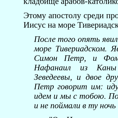
кладбище арабов-католик
Этому апостолу среди пр
Иисус на море Тивериадс
После того опять явил
море Тивериадском. 
Симон Петр, и Фома
Нафанаил из Каны 
Зеведеевы, и двое др
Петр говорит им: иду
идем и мы с тобою. По
и не поймали в ту ночь 